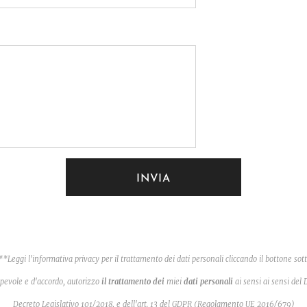
INVIA
**
Leggi l'informativa privacy per il trattamento dei dati personali cliccando il bottone sott
pevole e d'accordo, autorizzo
il trattamento dei
miei
dati personali
ai sensi ai sensi del
Decreto Legislativo 101/2018, e dell'art. 13 del GDPR (Regolamento UE 2016/679)