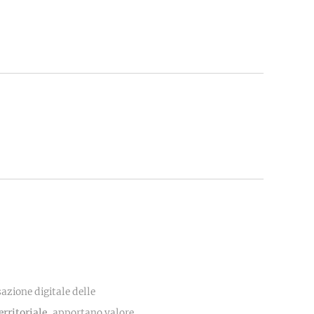
azione digitale delle
rritoriale
, apportano valore