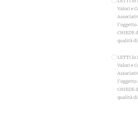
LETTI lo Statuto Associativo, il Codice Etico-
Valori e 
Associati
l’oggetto 
CHIEDE di aderire a Frammenti Digitali, in
qualit
LETTI lo Statuto Associativo, il Codice Etico-
Valori e 
Associati
l’oggetto 
CHIEDE di aderire a Frammenti Digitali, in
qualità di