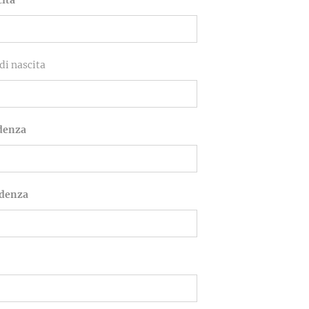
cita
di nascita
idenza
idenza