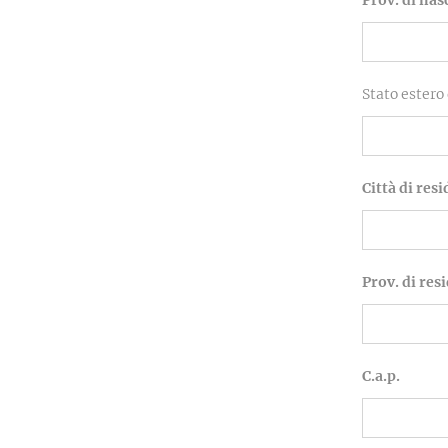
Prov. di nas
Stato estero 
Città di res
Prov. di res
C.a.p.