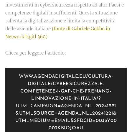
investimenti in cybersicurezza rispetto ad altri Paesi e
competenze digitali insufficienti. Questa situazione
rallenta la digitalizzazione e limita la competitività
delle aziende italiane
(fonte di Gabriele Gobbo in
NetworkDigitl 360)
Clicca per leggere l'articolo:
WWW.AGENDADIGITALE.EU/CULTURA-
DIGITALE/CYBERSICUREZZA-E-
COMPETENZE-I-GAP-CHE-FRENANO-
LINNOVAZIONE-IN-ITALIA/?
UTM_CAMPAIGN=AGENDA_NL_20241221
&UTM_SOURCE=AGENDA_NL_20241221&
UTM_MEDIUM=EMAIL&SFDCID=0033Y00
003KBIOJQAU