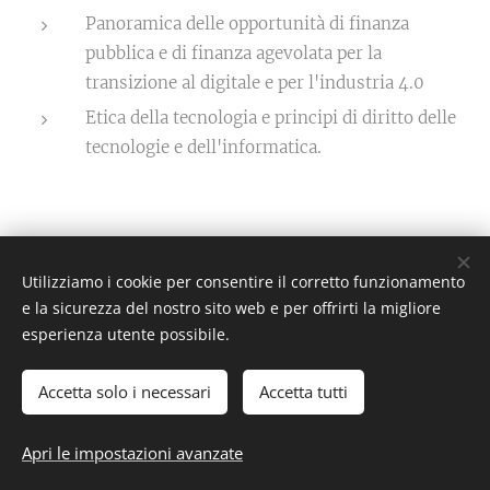
Panoramica delle opportunità di finanza
pubblica e di finanza agevolata per la
transizione al digitale e per l'industria 4.0
Etica della tecnologia e principi di diritto delle
tecnologie e dell'informatica.
Utilizziamo i cookie per consentire il corretto funzionamento
Frammenti Digitali © Associazione Culturale
e la sicurezza del nostro sito web e per offrirti la migliore
C.F. 93537830726
09030300728
esperienza utente possibile.
Partita Iva:
Accetta solo i necessari
Accetta tutti
Tutti i diritti riservati F.D. 2023 ©
Cookies
Apri le impostazioni avanzate